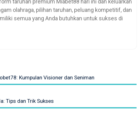
tform taruhan premium Miabet88 hari ini dan keluarkan
m olahraga, pilihan taruhan, peluang kompetitif, dan
emiliki semua yang Anda butuhkan untuk sukses di
diobet78: Kumpulan Visioner dan Seniman
: Tips dan Trik Sukses