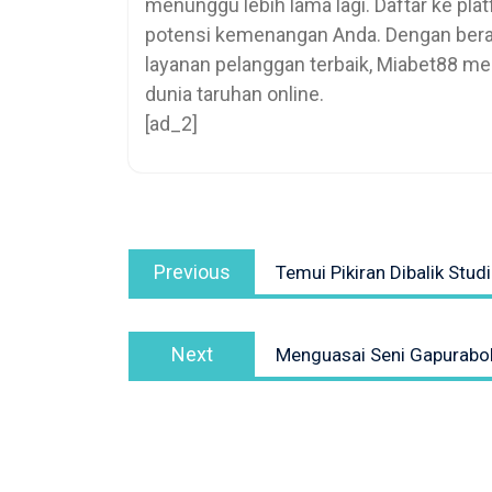
menunggu lebih lama lagi. Daftar ke pla
potensi kemenangan Anda. Dengan beraga
layanan pelanggan terbaik, Miabet88 m
dunia taruhan online.
[ad_2]
Post
Previous
navigation
Previous
Temui Pikiran Dibalik Stu
post:
Next
Next
Menguasai Seni Gapurabola
post: