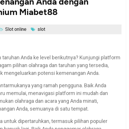
menangan Anda dengan
mium Miabet88
Slot online
slot
aruhan Anda ke level berikutnya? Kunjungi platform
am pilihan olahraga dan taruhan yang tersedia,
tuk mengeluarkan potensi kemenangan Anda.
h antarmukanya yang ramah pengguna. Baik Anda
ru memulai, menavigasi platform ini mudah dan
mukan olahraga dan acara yang Anda minati,
angan Anda, semuanya di satu tempat.
untuk dipertaruhkan, termasuk pilihan populer
dan banyak lagi. Baik Anda penggemar olahraga