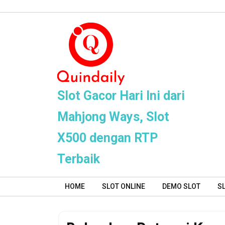
Skip
to
content
Slot Gacor Hari Ini dari
Mahjong Ways, Slot
X500 dengan RTP
Terbaik
HOME
SLOT ONLINE
DEMO SLOT
S