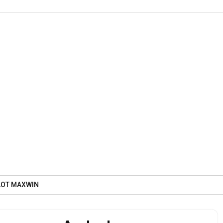
LOT MAXWIN