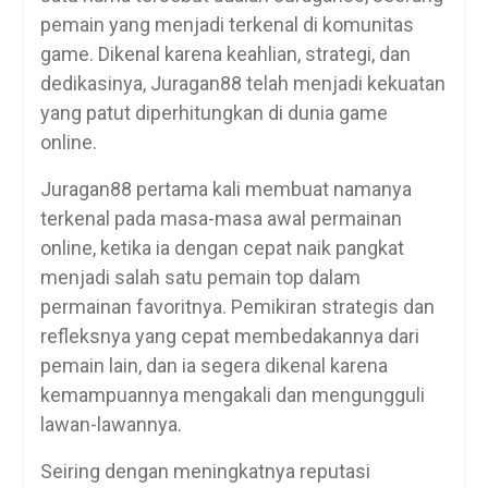
pemain yang menjadi terkenal di komunitas
game. Dikenal karena keahlian, strategi, dan
dedikasinya, Juragan88 telah menjadi kekuatan
yang patut diperhitungkan di dunia game
online.
Juragan88 pertama kali membuat namanya
terkenal pada masa-masa awal permainan
online, ketika ia dengan cepat naik pangkat
menjadi salah satu pemain top dalam
permainan favoritnya. Pemikiran strategis dan
refleksnya yang cepat membedakannya dari
pemain lain, dan ia segera dikenal karena
kemampuannya mengakali dan mengungguli
lawan-lawannya.
Seiring dengan meningkatnya reputasi