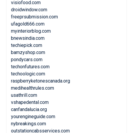
visiofood.com
droidwindow.com
freeprsubmission.com
ufagold666.com
myinteriorblog.com
bnewsindia.com
techiepick.com
bamzyshop.com
pondycars.com
techonfutures.com
techoologic.com
raspberryketonescanada.org
medihealthrules.com
usathrill.com
vshapedental.com
canfandalucia.org
yourengineguide.com
nybreakings.com
outstationcabsservices.com