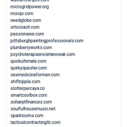
microgridpower.org
mixiqo.com
needglobe.com
ortocoach.com
passionawe.com
pittsburghpaintingprofessionals.com
plumberryworks.com
psychoterapiawioletanowak.com
quickultimate.com
quirkyquester.com
sexmedicineformen.com
shiftripple.com
slotterpercaya.co
smartcoolbox.com
sohanjitfinances.com
soulfulhousemusic.net
sparklooms.com
tacticalcontractingllc.com