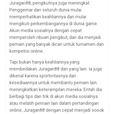
Juragan88, pengikutnya juga meningkat.
Penggemar dari seluruh dunia mulai
memperhatikan keahliannya dan mulai
mengikuti perkembangannya di dunia game.
Akun media sosialnya dengan cepat
memperoleh ribuan pengikut, dan dia menjadi
pemain yang banyak dicari untuk turnamen dan
kompetisi online.
Tapi bukan hanya keahliannya yang
membedakan Juragan88 dari yang lain. Ia juga
dikenal karena sportivitasnya dan
kesediaannya untuk membantu pemain lain
meningkatkan keterampilan mereka. Entah dia
berbagi tips dan trik di akun media sosialnya
atau melatih pemain lain dalam pertandingan
online, Juragan88 dengan cepat menjadi sosok