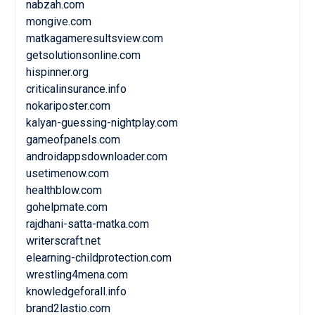
nabzah.com
mongive.com
matkagameresultsview.com
getsolutionsonline.com
hispinner.org
criticalinsurance.info
nokariposter.com
kalyan-guessing-nightplay.com
gameofpanels.com
androidappsdownloader.com
usetimenow.com
healthblow.com
gohelpmate.com
rajdhani-satta-matka.com
writerscraft.net
elearning-childprotection.com
wrestling4mena.com
knowledgeforall.info
brand2lastio.com