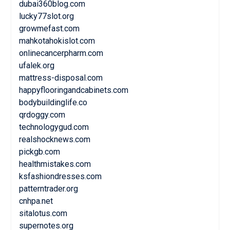
dubai360blog.com
lucky77slot.org
growmefast.com
mahkotahokislot.com
onlinecancerpharm.com
ufalek.org
mattress-disposal.com
happyflooringandcabinets.com
bodybuildinglife.co
qrdoggy.com
technologygud.com
realshocknews.com
pickgb.com
healthmistakes.com
ksfashiondresses.com
patterntrader.org
cnhpa.net
sitalotus.com
supernotes.org