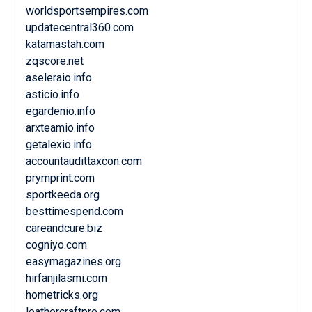
worldsportsempires.com
updatecentral360.com
katamastah.com
zqscore.net
aseleraio.info
asticio.info
egardenio.info
arxteamio.info
getalexio.info
accountaudittaxcon.com
prymprint.com
sportkeeda.org
besttimespend.com
careandcure.biz
cogniyo.com
easymagazines.org
hirfanjilasmi.com
hometricks.org
leathercraftpro.com