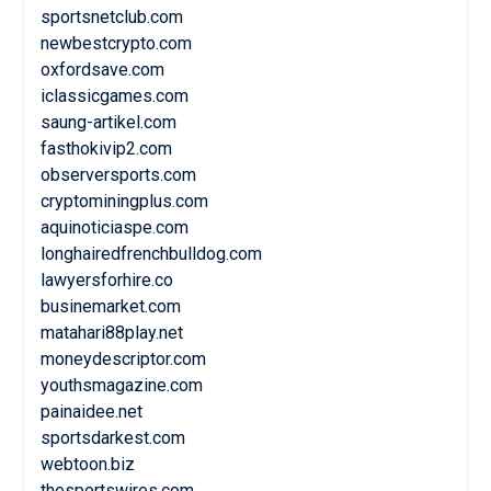
sportsnetclub.com
newbestcrypto.com
oxfordsave.com
iclassicgames.com
saung-artikel.com
fasthokivip2.com
observersports.com
cryptominingplus.com
aquinoticiaspe.com
longhairedfrenchbulldog.com
lawyersforhire.co
businemarket.com
matahari88play.net
moneydescriptor.com
youthsmagazine.com
painaidee.net
sportsdarkest.com
webtoon.biz
thesportswires.com