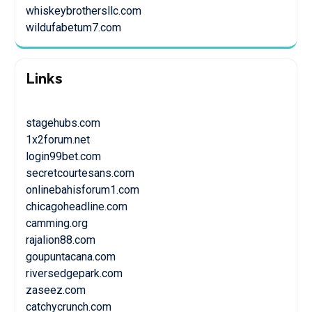
whiskeybrothersllc.com
wildufabetum7.com
Links
stagehubs.com
1x2forum.net
login99bet.com
secretcourtesans.com
onlinebahisforum1.com
chicagoheadline.com
camming.org
rajalion88.com
goupuntacana.com
riversedgepark.com
zaseez.com
catchycrunch.com