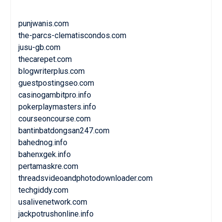
punjwanis.com
the-parcs-clematiscondos.com
jusu-gb.com
thecarepet.com
blogwriterplus.com
guestpostingseo.com
casinogambitpro.info
pokerplaymasters.info
courseoncourse.com
bantinbatdongsan247.com
bahednog.info
bahenxgek.info
pertamaskre.com
threadsvideoandphotodownloader.com
techgiddy.com
usalivenetwork.com
jackpotrushonline.info