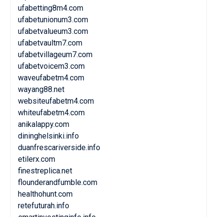
ufabetting8m4.com
ufabetunionum3.com
ufabetvalueum3.com
ufabetvaultm7.com
ufabetvillageum7.com
ufabetvoicem3.com
waveufabetm4.com
wayang88.net
websiteufabetm4.com
whiteufabetm4.com
anikalappy.com
dininghelsinki.info
duanfrescariverside.info
etilerx.com
finestreplica.net
flounderandfumble.com
healthohunt.com
retefuturah.info