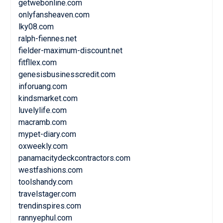
getwebonline.com
onlyfansheaven.com
lky08.com
ralph-fiennes.net
fielder-maximum-discount.net
fitfllex.com
genesisbusinesscredit.com
inforuang.com
kindsmarket.com
luvelylife.com
macramb.com
mypet-diary.com
oxweekly.com
panamacitydeckcontractors.com
westfashions.com
toolshandy.com
travelstager.com
trendinspires.com
rannyephul.com