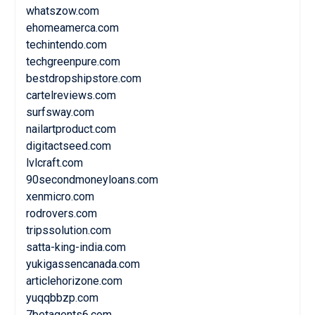
whatszow.com
ehomeamerca.com
techintendo.com
techgreenpure.com
bestdropshipstore.com
cartelreviews.com
surfsway.com
nailartproduct.com
digitactseed.com
lvlcraft.com
90secondmoneyloans.com
xenmicro.com
rodrovers.com
tripssolution.com
satta-king-india.com
yukigassencanada.com
articlehorizone.com
yuqqbbzp.com
7betagents6.com