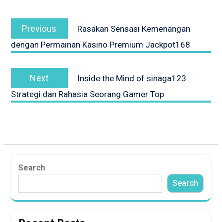
Post
Previous
navigation
Previous
Rasakan Sensasi Kemenangan
post:
dengan Permainan Kasino Premium Jackpot168
Next
Next
Inside the Mind of sinaga123:
post:
Strategi dan Rahasia Seorang Gamer Top
Search
Search