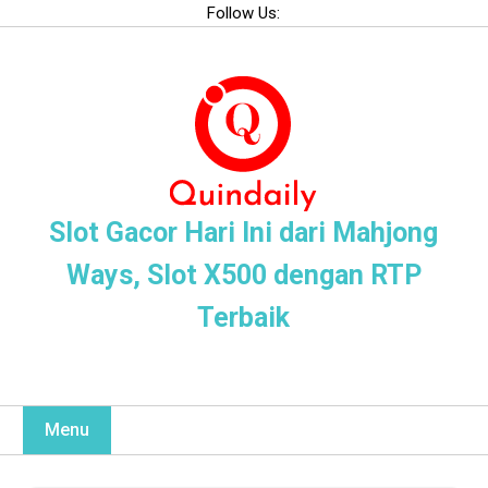
Skip
Follow Us:
to
content
Slot Gacor Hari Ini dari Mahjong
Ways, Slot X500 dengan RTP
Terbaik
Menu