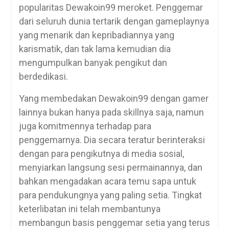
popularitas Dewakoin99 meroket. Penggemar
dari seluruh dunia tertarik dengan gameplaynya
yang menarik dan kepribadiannya yang
karismatik, dan tak lama kemudian dia
mengumpulkan banyak pengikut dan
berdedikasi.
Yang membedakan Dewakoin99 dengan gamer
lainnya bukan hanya pada skillnya saja, namun
juga komitmennya terhadap para
penggemarnya. Dia secara teratur berinteraksi
dengan para pengikutnya di media sosial,
menyiarkan langsung sesi permainannya, dan
bahkan mengadakan acara temu sapa untuk
para pendukungnya yang paling setia. Tingkat
keterlibatan ini telah membantunya
membangun basis penggemar setia yang terus