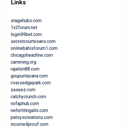
Links
stagehubs.com
1x2forum.net
login99bet.com
secretcourtesans.com
onlinebahisforum1.com
chicagoheadline.com
camming.org
rajalion88.com
goupuntacana.com
riversedgepark.com
zaseez.com
catchycrunch.com
nofaphub.com
nefertitingalls.com
patsyscreations.com
income4proof.com