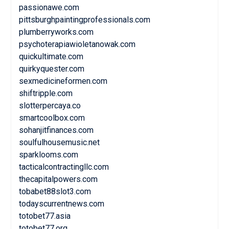
passionawe.com
pittsburghpaintingprofessionals.com
plumberryworks.com
psychoterapiawioletanowak.com
quickultimate.com
quirkyquester.com
sexmedicineformen.com
shiftripple.com
slotterpercaya.co
smartcoolbox.com
sohanjitfinances.com
soulfulhousemusic.net
sparklooms.com
tacticalcontractingllc.com
thecapitalpowers.com
tobabet88slot3.com
todayscurrentnews.com
totobet77.asia
totobet77.org