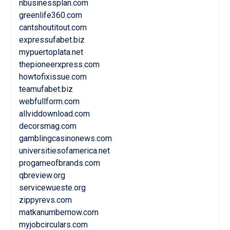
nbusinessplan.com
greenlife360.com
cantshoutitout.com
expressufabet.biz
mypuertoplata.net
thepioneerxpress.com
howtofixissue.com
teamufabet.biz
webfullform.com
allviddownload.com
decorsmag.com
gamblingcasinonews.com
universitiesofamerica.net
progameofbrands.com
qbreview.org
servicewueste.org
zippyrevs.com
matkanumbernow.com
myjobcirculars.com