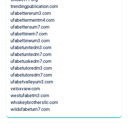
trendingpublication.com
ufabettererum3.com
ufabettermentm4.com
ufabettersum7.com
ufabettinwm7.com
ufabettinwum3.com
ufabetunitedm3.com
ufabetunitedm7.com
ufabetuskedm7.com
ufabetutoredm3.com
ufabetutoredm7.com
ufabetvalleyum3.com
veloxview.com
westufabetm3.com
whiskeybrothersllc.com
wildufabetum7.com