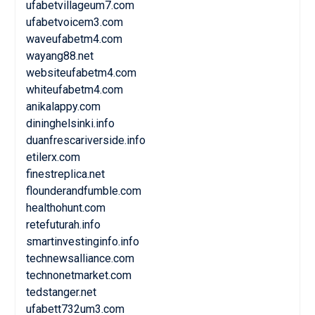
ufabetvillageum7.com
ufabetvoicem3.com
waveufabetm4.com
wayang88.net
websiteufabetm4.com
whiteufabetm4.com
anikalappy.com
dininghelsinki.info
duanfrescariverside.info
etilerx.com
finestreplica.net
flounderandfumble.com
healthohunt.com
retefuturah.info
smartinvestinginfo.info
technewsalliance.com
technonetmarket.com
tedstanger.net
ufabett732um3.com