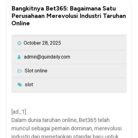
Bangkitnya Bet365: Bagaimana Satu
Perusahaan Merevolusi Industri Taruhan
Online
October 28, 2025
admin@quindaily.com
Slot online
slot
[ad_1]
Dalam dunia taruhan online, Bet365 telah
muncul sebagai pemain dominan, merevolusi
industri dan menetapkan standar baru untuk