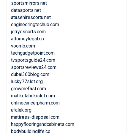
sportsmirrors.net
datasports.net
atasehirescortu.net
engineeringtechub.com
jerryescorts.com
attorneylegal.co
voomb.com
techgadgetpoint.com
tvsportsguide24.com
sportsreviews24.com
dubai360blog.com
lucky77slot.org
growmefast.com
mahkotahokislot.com
onlinecancerpharm.com
ufalek.org
mattress-disposal.com
happyflooringandcabinets.com
bodybuildinglife.co