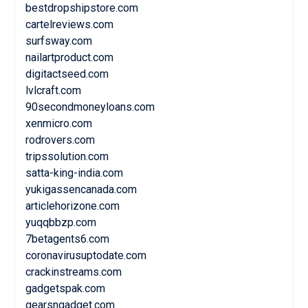
bestdropshipstore.com
cartelreviews.com
surfsway.com
nailartproduct.com
digitactseed.com
lvlcraft.com
90secondmoneyloans.com
xenmicro.com
rodrovers.com
tripssolution.com
satta-king-india.com
yukigassencanada.com
articlehorizone.com
yuqqbbzp.com
7betagents6.com
coronavirusuptodate.com
crackinstreams.com
gadgetspak.com
gearsngadget.com