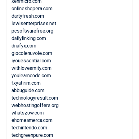
xenmicro.com
onlineshopera.com
dartyfresh.com
lewisenterprises.net
pcsoftwarefree.org
dailylinking.com
dnafyx.com
giocolenuvole.com
iyouessential.com
withloveamity.com
youlearncode.com
fxyatirim.com
abbuguide.com
technologyresult.com
webhostingoffers.org
whatszow.com
ehomeamerca.com
techintendo.com
techgreenpure.com