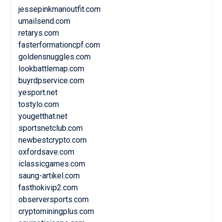
jessepinkmanoutfit.com
umailsend.com
retarys.com
fasterformationcpf.com
goldensnuggles.com
lookbattlemap.com
buyrdpservice.com
yesport.net
tostylo.com
yougetthat.net
sportsnetclub.com
newbestcrypto.com
oxfordsave.com
iclassicgames.com
saung-artikel.com
fasthokivip2.com
observersports.com
cryptominingplus.com