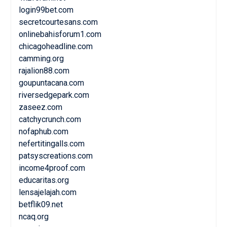
login99bet.com
secretcourtesans.com
onlinebahisforum1.com
chicagoheadline.com
camming.org
rajalion88.com
goupuntacana.com
riversedgepark.com
zaseez.com
catchycrunch.com
nofaphub.com
nefertitingalls.com
patsyscreations.com
income4proof.com
educaritas.org
lensajelajah.com
betflik09.net
ncaq.org