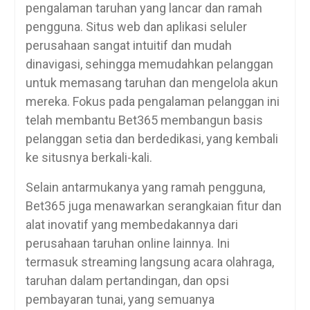
pengalaman taruhan yang lancar dan ramah
pengguna. Situs web dan aplikasi seluler
perusahaan sangat intuitif dan mudah
dinavigasi, sehingga memudahkan pelanggan
untuk memasang taruhan dan mengelola akun
mereka. Fokus pada pengalaman pelanggan ini
telah membantu Bet365 membangun basis
pelanggan setia dan berdedikasi, yang kembali
ke situsnya berkali-kali.
Selain antarmukanya yang ramah pengguna,
Bet365 juga menawarkan serangkaian fitur dan
alat inovatif yang membedakannya dari
perusahaan taruhan online lainnya. Ini
termasuk streaming langsung acara olahraga,
taruhan dalam pertandingan, dan opsi
pembayaran tunai, yang semuanya