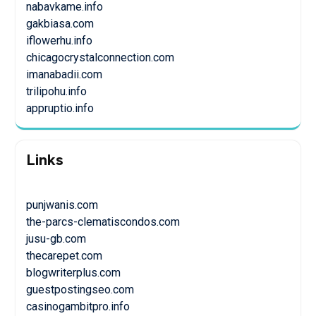
nabavkame.info
gakbiasa.com
iflowerhu.info
chicagocrystalconnection.com
imanabadii.com
trilipohu.info
appruptio.info
Links
punjwanis.com
the-parcs-clematiscondos.com
jusu-gb.com
thecarepet.com
blogwriterplus.com
guestpostingseo.com
casinogambitpro.info