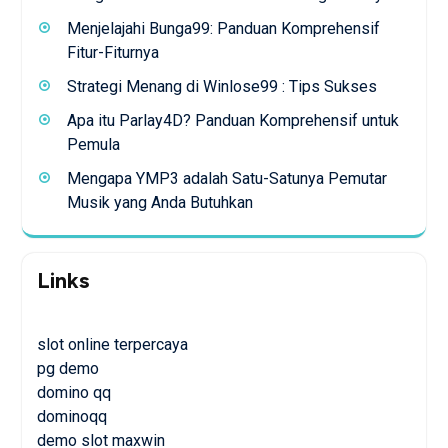
Menjelajahi Bunga99: Panduan Komprehensif
Fitur-Fiturnya
Strategi Menang di Winlose99 : Tips Sukses
Apa itu Parlay4D? Panduan Komprehensif untuk
Pemula
Mengapa YMP3 adalah Satu-Satunya Pemutar
Musik yang Anda Butuhkan
Links
slot online terpercaya
pg demo
domino qq
dominoqq
demo slot maxwin