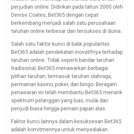
perjudian online. Didirikan pada tahun 2000 oleh
Denise Coates, Bet365 dengan cepat
berkembang menjadi salah satu perusahaan
taruhan online terbesar dan tersukses di dunia.
Salah satu faktor kunci di balik popularitas
Bet365 adalah pendekatan inovatifnya terhadap
taruhan online. Tidak seperti bandar taruhan
tradisional, Bet365 menawarkan berbagai
pilihan taruhan, termasuk taruhan olahraga,
permainan kasino, poker, dan bingo. Beragam
penawaran ini telah membantu Bet365 menarik
spektrum pelanggan yang luas, mulai dari
penjudi biasa hingga pemain papan atas.
Faktor kunci lainnya dalam kesuksesan Bet365
adalah komitmennya untuk menyediakan