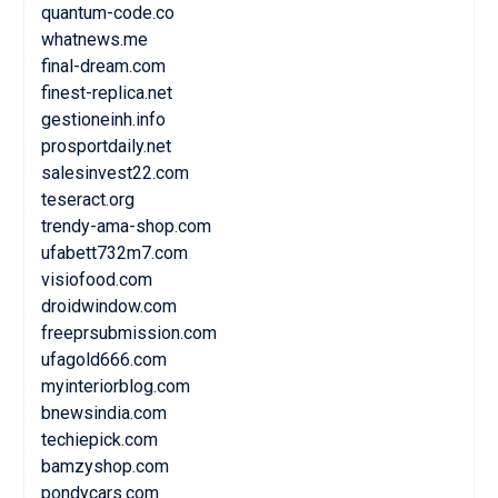
quantum-code.co
whatnews.me
final-dream.com
finest-replica.net
gestioneinh.info
prosportdaily.net
salesinvest22.com
teseract.org
trendy-ama-shop.com
ufabett732m7.com
visiofood.com
droidwindow.com
freeprsubmission.com
ufagold666.com
myinteriorblog.com
bnewsindia.com
techiepick.com
bamzyshop.com
pondycars.com