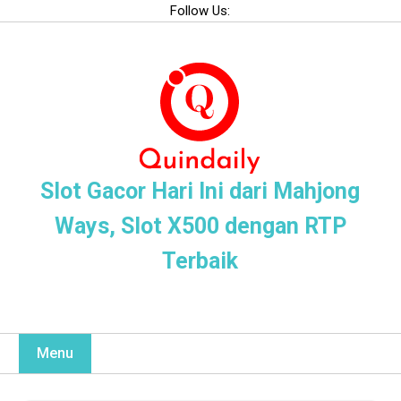
Skip
Follow Us:
to
content
Slot Gacor Hari Ini dari Mahjong
Ways, Slot X500 dengan RTP
Terbaik
Menu