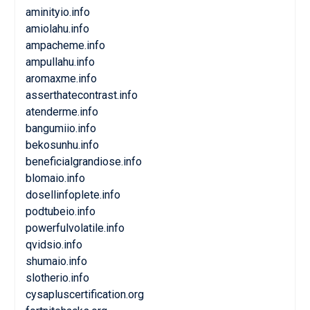
aminityio.info
amiolahu.info
ampacheme.info
ampullahu.info
aromaxme.info
asserthatecontrast.info
atenderme.info
bangumiio.info
bekosunhu.info
beneficialgrandiose.info
blomaio.info
dosellinfoplete.info
podtubeio.info
powerfulvolatile.info
qvidsio.info
shumaio.info
slotherio.info
cysapluscertification.org