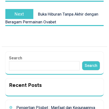
Next
Next
Buka Hiburan Tanpa Akhir dengan
post:
Beragam Permainan Ovabet
Search
Search
Recent Posts
Pengertian Plisbet : Manfaat dan Kegunaannya