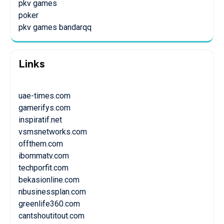
pkv games
poker
pkv games bandarqq
Links
uae-times.com
gamerifys.com
inspiratif.net
vsmsnetworks.com
offthem.com
ibommatv.com
techporfit.com
bekasionline.com
nbusinessplan.com
greenlife360.com
cantshoutitout.com