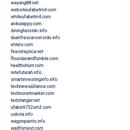
wayang88.net
websiteufabetm4.com
whiteufabetm4.com
anikalappy.com
dininghelsinki.info
duanfrescariverside.info
etilerx.com
finestreplica.net
flounderandfumble.com
healthohunt.com
retefuturah.info
smartinvestinginfo.info
technewsalliance.com
technonetmarket.com
tedstanger.net
ufabett732um3.com
uskola.info
wagonpaints.info
waitfornext.com