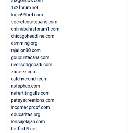
stagehubs.com
1x2forum.net
login99bet.com
secretcourtesans.com
onlinebahisforum1.com
chicagoheadline.com
camming.org
rajalion88.com
goupuntacana.com
riversedgepark.com
zaseez.com
catchycrunch.com
nofaphub.com
nefertitingalls.com
patsyscreations.com
income4proof.com
educaritas.org
lensajelajah.com
betflik09.net