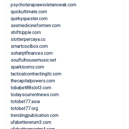
psychoterapiawioletanowak.com
quickultimate.com
quirkyquester.com
sexmedicineformen.com
shiftripple.com
slotterpercaya.co
smartcoolbox.com
sohanjitfinances.com
soulfulhousemusic.net
sparklooms.com
tacticalcontractingllc.com
thecapitalpowers.com
tobabet88slot3.com
todayscurrentnews.com
totobet77.asia
totobet77.org
trendingpublication.com
ufabettererum3.com