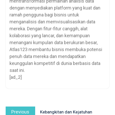
mentransformasi permainan analisis data
dengan menyediakan platform yang kuat dan
ramah pengguna bagi bisnis untuk
menganalisis dan memvisualisasikan data
mereka. Dengan fitur-fitur canggih, alat
kolaborasi yang lancar, dan kemampuan
menangani kumpulan data berukuran besar,
Atlas123 membantu bisnis membuka potensi
penuh data mereka dan mendapatkan
keunggulan kompetitif di dunia berbasis data
saat ini.
[ad_2]
Post
Previous
navigation
Previous
Kebangkitan dan Kejatuhan
post: