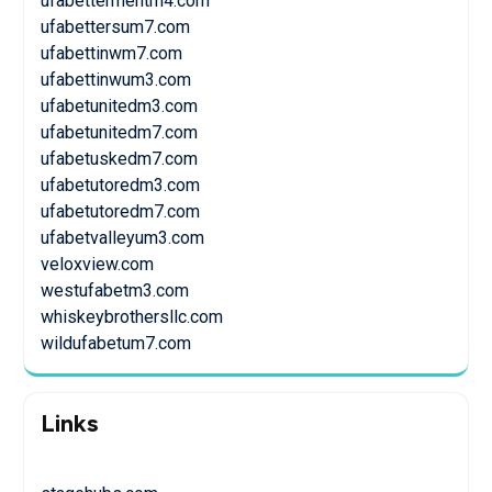
ufabettermentm4.com
ufabettersum7.com
ufabettinwm7.com
ufabettinwum3.com
ufabetunitedm3.com
ufabetunitedm7.com
ufabetuskedm7.com
ufabetutoredm3.com
ufabetutoredm7.com
ufabetvalleyum3.com
veloxview.com
westufabetm3.com
whiskeybrothersllc.com
wildufabetum7.com
Links