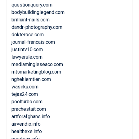
questionquery.com
bodybuildinglegend.com
brilliant-nails.com
dandr-photography.com
dokteroce.com
journal-francais.com
justintv10.com
lawyerule.com
mediamingleseaco.com
mtsmarketingblog.com
nghekiemtien.com
wasirku.com
tejas24.com
poolturbo.com
prachestait.com
artforafghans.info
airvendio.info
healthexe.info
puretecx.info