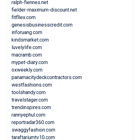
ralph-fiennes.net
fielder-maximum-discount.net
fitfllex.com
genesisbusinesscredit.com
inforuang.com
kindsmarket.com
luvelylife.com
macramb.com
mypet-diary.com
oxweekly.com
panamacitydeckcontractors.com
westfashions.com
toolshandy.com
travelstager.com
trendinspires.com
rannyephul.com
reportradar360.com
swaggyfashion.com
taraftariumtv10.com