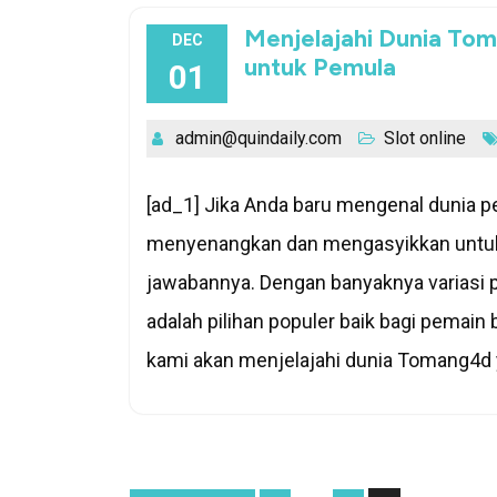
Menjelajahi Dunia To
DEC
untuk Pemula
01
admin@quindaily.com
Slot online
[ad_1] Jika Anda baru mengenal dunia p
menyenangkan dan mengasyikkan untu
jawabannya. Dengan banyaknya variasi
adalah pilihan populer baik bagi pemain
kami akan menjelajahi dunia Tomang4d
Posts