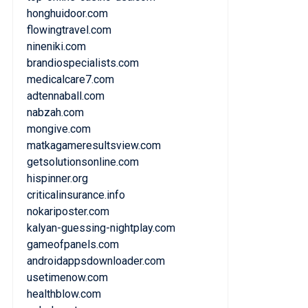
honghuidoor.com
flowingtravel.com
nineniki.com
brandiospecialists.com
medicalcare7.com
adtennaball.com
nabzah.com
mongive.com
matkagameresultsview.com
getsolutionsonline.com
hispinner.org
criticalinsurance.info
nokariposter.com
kalyan-guessing-nightplay.com
gameofpanels.com
androidappsdownloader.com
usetimenow.com
healthblow.com