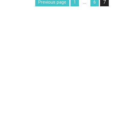
…
7
Previous page
1
6
navigation
Page
Page
Page