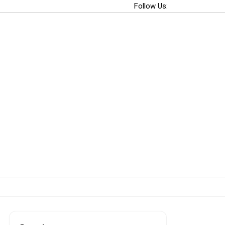
Follow Us: