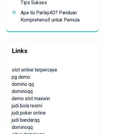
Tips Sukses
Apa itu Parlay4D? Panduan
Komprehensif untuk Pemula
Links
slot online terpercaya
pg demo
domino qq
dominoqq
demo slot maxwin
judi bola resmi
judi poker online
judi bandarqq
dominoqq