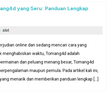
mang4d yang Seru: Panduan Lengkap
slot
erjudian online dan sedang mencari cara yang
k menghabiskan waktu, Tomang4d adalah
 permainan dan peluang menang besar, Tomang4d
 berpengalaman maupun pemula. Pada artikel kali ini,
 yang menarik dan memberikan panduan lengkap […]