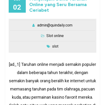
Online yang Seru Bersama
02
Ceriabet
admin@quindaily.com
Slot online
slot
[ad_1] Taruhan online menjadi semakin populer
dalam beberapa tahun terakhir, dengan
semakin banyak orang beralih ke internet untuk
memasang taruhan pada tim olahraga, pacuan
kuda, atau permainan kasino favorit mereka.