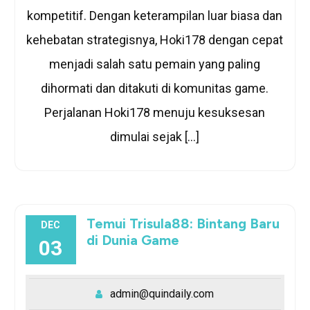
kompetitif. Dengan keterampilan luar biasa dan
kehebatan strategisnya, Hoki178 dengan cepat
menjadi salah satu pemain yang paling
dihormati dan ditakuti di komunitas game.
Perjalanan Hoki178 menuju kesuksesan
dimulai sejak […]
Temui Trisula88: Bintang Baru
DEC
di Dunia Game
03
admin@quindaily.com