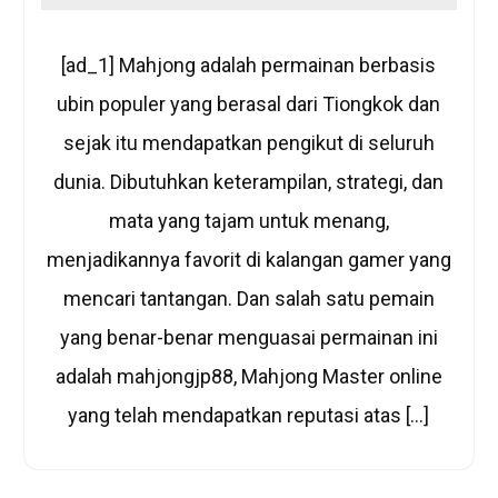
[ad_1] Mahjong adalah permainan berbasis
ubin populer yang berasal dari Tiongkok dan
sejak itu mendapatkan pengikut di seluruh
dunia. Dibutuhkan keterampilan, strategi, dan
mata yang tajam untuk menang,
menjadikannya favorit di kalangan gamer yang
mencari tantangan. Dan salah satu pemain
yang benar-benar menguasai permainan ini
adalah mahjongjp88, Mahjong Master online
yang telah mendapatkan reputasi atas […]