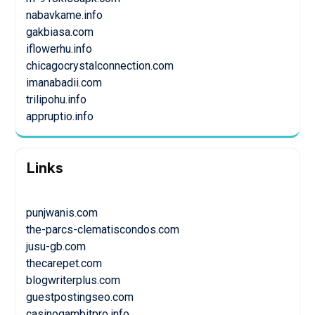
nabavkame.info
gakbiasa.com
iflowerhu.info
chicagocrystalconnection.com
imanabadii.com
trilipohu.info
appruptio.info
Links
punjwanis.com
the-parcs-clematiscondos.com
jusu-gb.com
thecarepet.com
blogwriterplus.com
guestpostingseo.com
casinogambitpro.info