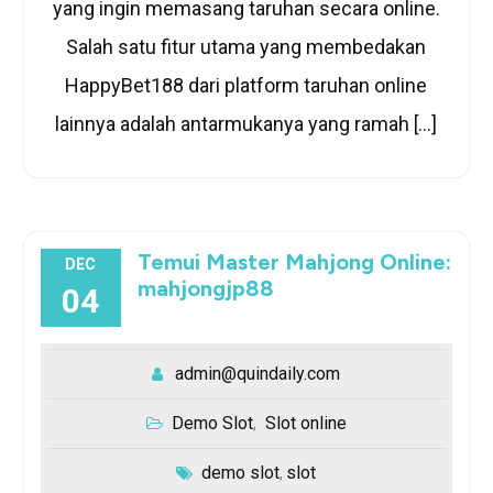
yang ingin memasang taruhan secara online.
Salah satu fitur utama yang membedakan
HappyBet188 dari platform taruhan online
lainnya adalah antarmukanya yang ramah […]
Temui Master Mahjong Online:
DEC
mahjongjp88
04
admin@quindaily.com
Demo Slot
Slot online
,
demo slot
slot
,