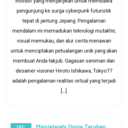
inovatif yang menjanjikan untuk membawa
pengunjung ke surga cyberpunk futuristik
tepat di jantung Jepang. Pengalaman
mendalam ini memadukan teknologi mutakhir,
visual memukau, dan alur cerita menawan
untuk menciptakan petualangan unik yang akan
membuat Anda takjub. Gagasan seniman dan
desainer visioner Hiroto Ishikawa, Tokyo77
adalah pengalaman realitas virtual yang terjadi
[…]
Menjelajahi Dunia Taruhan
DEC