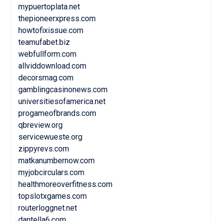
mypuertoplata.net
thepioneerxpress.com
howtofixissue.com
teamufabet.biz
webfullform.com
allviddownload.com
decorsmag.com
gamblingcasinonews.com
universitiesofamerica.net
progameofbrands.com
qbreview.org
servicewueste.org
zippyrevs.com
matkanumbernow.com
myjobcirculars.com
healthmoreoverfitness.com
topslotxgames.com
routerloggnet.net
dantella6.com