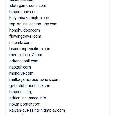
slotsgamesone.com
hispinzone.com
kalyanbazarnights.com
top-online-casino-usa.com
honghuidoor.com
flowingtravel.com
nineniki.com
brandiospecialists.com
medicalcare7.com
adtennaball.com
nabzah.com
mongive.com
matkagameresultsview.com
getsolutionsonline.com
hispinner.org
criticalinsurance.info
nokariposter.com
kalyan-guessing-nightplay.com