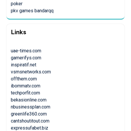
poker
pkv games bandarqq
Links
uae-times.com
gamerifys.com
inspiratif.net
vsmsnetworks.com
offthem.com
ibommatv.com
techporfit.com
bekasionline.com
nbusinessplan.com
greenlife360.com
cantshoutitout.com
expressufabet.biz