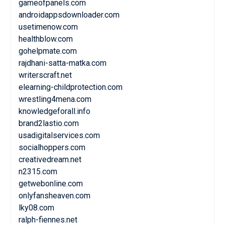
gameofpanels.com
androidappsdownloader.com
usetimenow.com
healthblow.com
gohelpmate.com
rajdhani-satta-matka.com
writerscraft.net
elearning-childprotection.com
wrestling4mena.com
knowledgeforall.info
brand2lastio.com
usadigitalservices.com
socialhoppers.com
creativedream.net
n2315.com
getwebonline.com
onlyfansheaven.com
lky08.com
ralph-fiennes.net