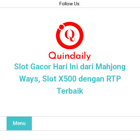
Skip
Follow Us:
to
content
Slot Gacor Hari Ini dari Mahjong
Ways, Slot X500 dengan RTP
Terbaik
Menu