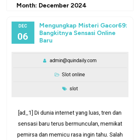
Month:
December 2024
Mengungkap Misteri Gacor69:
DEC
Bangkitnya Sensasi Online
06
Baru
admin@quindaily.com
Slot online
slot
[ad_1] Di dunia internet yang luas, tren dan
sensasi baru terus bermunculan, memikat
pemirsa dan memicu rasa ingin tahu. Salah