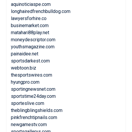
aquinoticiaspe.com
longhairedfrenchbulldog.com
lawyersforhire.co
businemarket.com
matahari88play.net
moneydescriptor.com
youthsmagazine.com
painaidee.net
sportsdarkest.com
webtoon.biz
thesportswires.com
hyungpro.com
sportingnewsnet.com
sportstime24day.com
sporteslive.com
theblingblingshields.com
pinkfrenchtipnails.com
newgamestv.com
sportsgallerys.com