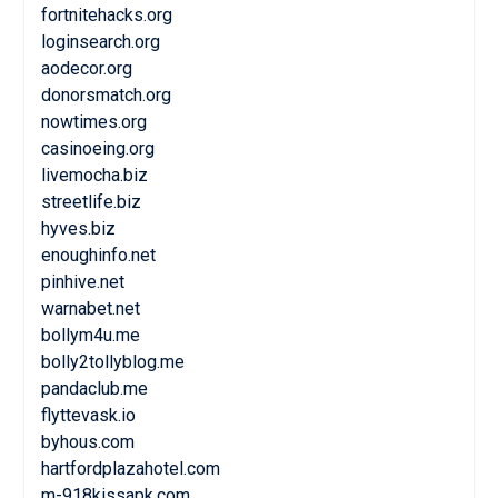
fortnitehacks.org
loginsearch.org
aodecor.org
donorsmatch.org
nowtimes.org
casinoeing.org
livemocha.biz
streetlife.biz
hyves.biz
enoughinfo.net
pinhive.net
warnabet.net
bollym4u.me
bolly2tollyblog.me
pandaclub.me
flyttevask.io
byhous.com
hartfordplazahotel.com
m-918kissapk.com