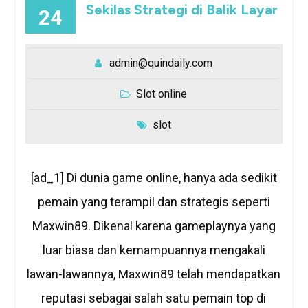
Sekilas Strategi di Balik Layar
24
admin@quindaily.com
Slot online
slot
[ad_1] Di dunia game online, hanya ada sedikit
pemain yang terampil dan strategis seperti
Maxwin89. Dikenal karena gameplaynya yang
luar biasa dan kemampuannya mengakali
lawan-lawannya, Maxwin89 telah mendapatkan
reputasi sebagai salah satu pemain top di