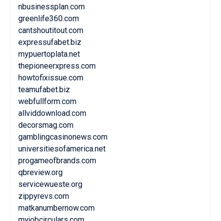
nbusinessplan.com
greenlife360.com
cantshoutitout.com
expressufabet.biz
mypuertoplata.net
thepioneerxpress.com
howtofixissue.com
teamufabet.biz
webfullform.com
allviddownload.com
decorsmag.com
gamblingcasinonews.com
universitiesofamerica.net
progameofbrands.com
qbreview.org
servicewueste.org
zippyrevs.com
matkanumbernow.com
myjobcirculars.com