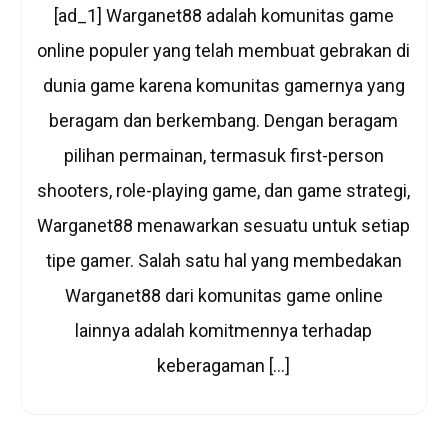
[ad_1] Warganet88 adalah komunitas game
online populer yang telah membuat gebrakan di
dunia game karena komunitas gamernya yang
beragam dan berkembang. Dengan beragam
pilihan permainan, termasuk first-person
shooters, role-playing game, dan game strategi,
Warganet88 menawarkan sesuatu untuk setiap
tipe gamer. Salah satu hal yang membedakan
Warganet88 dari komunitas game online
lainnya adalah komitmennya terhadap
keberagaman […]