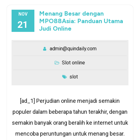
Menang Besar dengan
NOV
MPO88Asia: Panduan Utama
21
Judi Online
admin@quindaily.com
Slot online
slot
[ad_1] Perjudian online menjadi semakin
populer dalam beberapa tahun terakhir, dengan
semakin banyak orang beralih ke internet untuk
mencoba peruntungan untuk menang besar.