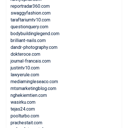
reportradar360.com
swaggyfashion.com
taraftariumtv10.com
questionquery.com
bodybuildinglegend.com
brilliant-nails.com
dandr-photography.com
dokteroce.com
journal-francais.com
justintv10.com
lawyerule.com
mediamingleseaco.com
mtsmarketingblog.com
nghekiemtien.com
wasirku.com
tejas24.com
poolturbo.com
prachestait.com