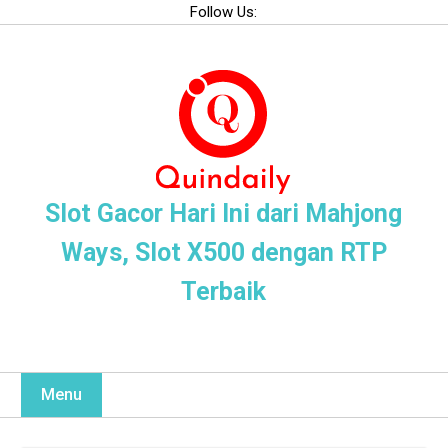
Skip
Follow Us:
to
content
Slot Gacor Hari Ini dari Mahjong
Ways, Slot X500 dengan RTP
Terbaik
Menu