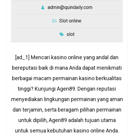
admin@quindaily.com
Slot online
slot
[ad_1] Mencari kasino online yang andal dan
bereputasi baik di mana Anda dapat menikmati
berbagai macam permainan kasino berkualitas
tinggi? Kunjungi Agen89. Dengan reputasi
menyediakan lingkungan permainan yang aman
dan terjamin, serta beragam pilihan permainan
untuk dipilih, Agen89 adalah tujuan utama
untuk semua kebutuhan kasino online Anda.