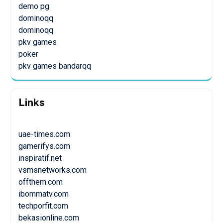
demo pg
dominoqq
dominoqq
pkv games
poker
pkv games bandarqq
Links
uae-times.com
gamerifys.com
inspiratif.net
vsmsnetworks.com
offthem.com
ibommatv.com
techporfit.com
bekasionline.com