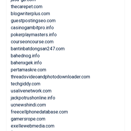
thecarepet.com
blogwriterplus.com
guestpostingseo.com
casinogambitpro.info
pokerplaymasters.info
courseoncourse.com
bantinbatdongsan247.com
bahednog.info
bahenxgek.info
pertamaskre.com
threadsvideoandphotodownloader.com
techgiddy.com
usalivenetwork.com
jackpotrushonline.info
ucnewshindi.com
freecellphonedatabase.com
gamersrope.com
exellewebmedia.com