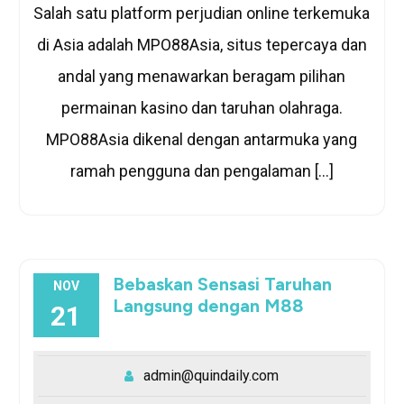
Salah satu platform perjudian online terkemuka
di Asia adalah MPO88Asia, situs tepercaya dan
andal yang menawarkan beragam pilihan
permainan kasino dan taruhan olahraga.
MPO88Asia dikenal dengan antarmuka yang
ramah pengguna dan pengalaman […]
Bebaskan Sensasi Taruhan
NOV
Langsung dengan M88
21
admin@quindaily.com