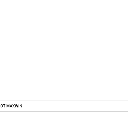
LOT MAXWIN