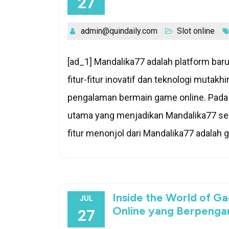
27
admin@quindaily.com
Slot online
[ad_1] Mandalika77 adalah platform bar
fitur-fitur inovatif dan teknologi mutak
pengalaman bermain game online. Pada ar
utama yang menjadikan Mandalika77 seba
fitur menonjol dari Mandalika77 adalah g
Inside the World of G
JUL
Online yang Berpenga
27