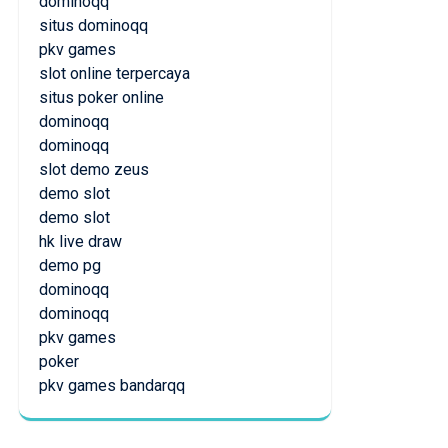
dominoqq
situs dominoqq
pkv games
slot online terpercaya
situs poker online
dominoqq
dominoqq
slot demo zeus
demo slot
demo slot
hk live draw
demo pg
dominoqq
dominoqq
pkv games
poker
pkv games bandarqq