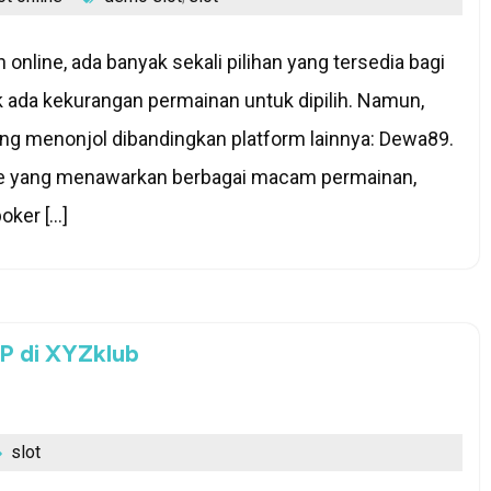
 online, ada banyak sekali pilihan yang tersedia bagi
ak ada kekurangan permainan untuk dipilih. Namun,
ang menonjol dibandingkan platform lainnya: Dewa89.
ine yang menawarkan berbagai macam permainan,
poker […]
P di XYZklub
slot