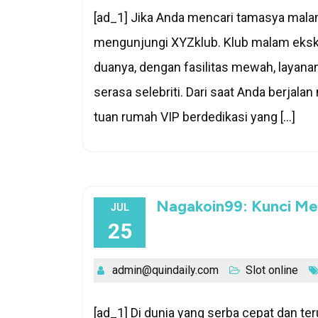
[ad_1] Jika Anda mencari tamasya malam
mengunjungi XYZklub. Klub malam ekskl
duanya, dengan fasilitas mewah, layan
serasa selebriti. Dari saat Anda berjal
tuan rumah VIP berdedikasi yang […]
Nagakoin99: Kunci Me
JUL
25
admin@quindaily.com
Slot online
[ad_1] Di dunia yang serba cepat dan t