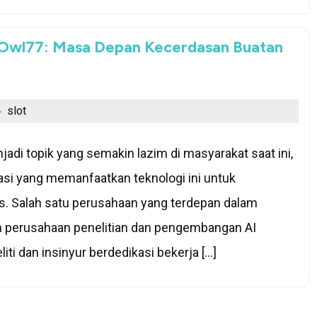
n Owl77: Masa Depan Kecerdasan Buatan
slot
jadi topik yang semakin lazim di masyarakat saat ini,
si yang memanfaatkan teknologi ini untuk
as. Salah satu perusahaan yang terdepan dalam
 perusahaan penelitian dan pengembangan AI
liti dan insinyur berdedikasi bekerja […]