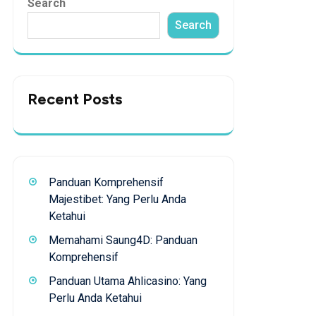
Search
Search
Recent Posts
Panduan Komprehensif
Majestibet: Yang Perlu Anda
Ketahui
Memahami Saung4D: Panduan
Komprehensif
Panduan Utama Ahlicasino: Yang
Perlu Anda Ketahui