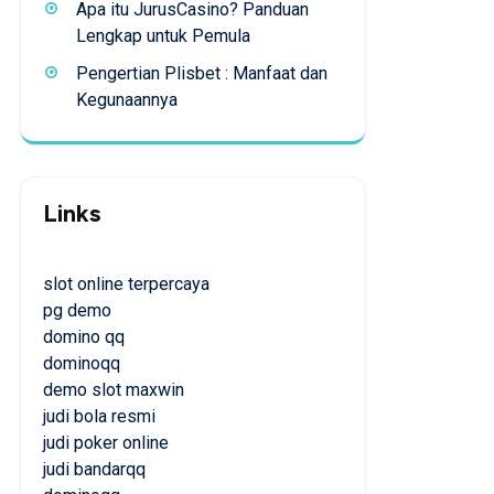
Apa itu JurusCasino? Panduan
Lengkap untuk Pemula
Pengertian Plisbet : Manfaat dan
Kegunaannya
Links
slot online terpercaya
pg demo
domino qq
dominoqq
demo slot maxwin
judi bola resmi
judi poker online
judi bandarqq